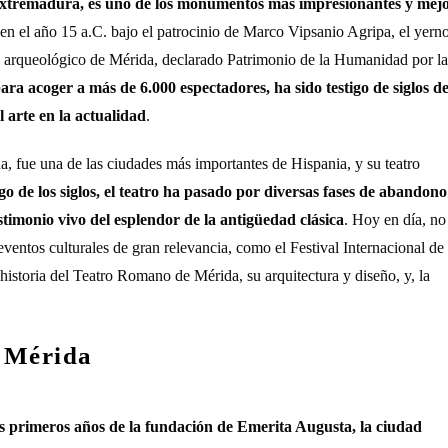
Extremadura, es uno de los monumentos más impresionantes y mej
 en el año 15 a.C. bajo el patrocinio de Marco Vipsanio Agripa, el yern
to arqueológico de Mérida, declarado Patrimonio de la Humanidad por la
ra acoger a más de 6.000 espectadores, ha sido testigo de siglos d
l arte en la actualidad
.
 fue una de las ciudades más importantes de Hispania, y su teatro
rgo de los siglos, el teatro ha pasado por diversas fases de abandono
timonio vivo del esplendor de la antigüedad clásica
. Hoy en día, no
 eventos culturales de gran relevancia, como el Festival Internacional de
historia del Teatro Romano de Mérida, su arquitectura y diseño, y, la
e Mérida
 primeros años de la fundación de Emerita Augusta, la ciudad