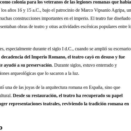
 como colonia para los veteranos de las legiones romanas que habí
tre los años 16 y 15 a.C., bajo el patrocinio de Marco Vipsanio Agripa, u
uchas construcciones importantes en el imperio. El teatro fue diseñado
entaban obras de teatro y otras actividades escénicas populares entre l
ones, especialmente durante el siglo I d.C., cuando se amplió su escenario
 decadencia del Imperio Romano, el teatro cayó en desuso y fue
te ayudó a su preservación
. Durante siglos, estuvo enterrado y
ones arqueológicas que lo sacaron a la luz.
ó una de las joyas de la arquitectura romana en España, sino que
ultural.
Desde su restauración, el teatro ha recuperado su papel
oger representaciones teatrales, reviviendo la tradición romana en
o