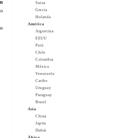
an
Suiza
Grecia
no
Holanda
América
os
Argentina
EEUU
Perú
Chile
Colombia
México
Venezuela
Caribe
Uruguay
Paraguay
Brasil
Asia
China
Japón
Dubái
África