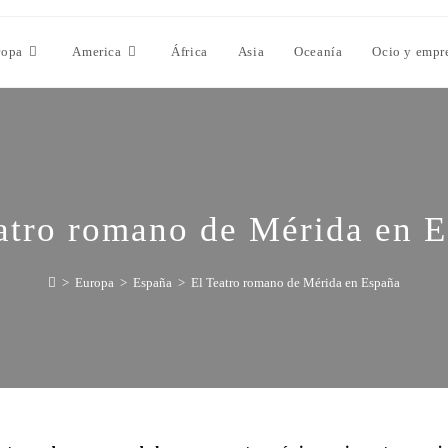
ropa
America
África
Asia
Oceanía
Ocio y empr
atro romano de Mérida en 
>
Europa
>
España
>
El Teatro romano de Mérida en España