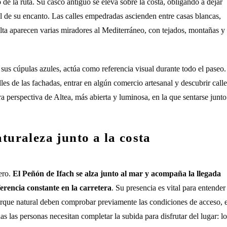
de la ruta. Su casco antiguo se eleva sobre la costa, obligando a dejar
al de su encanto. Las calles empedradas ascienden entre casas blancas,
te alta aparecen varias miradores al Mediterráneo, con tejados, montañas y
sus cúpulas azules, actúa como referencia visual durante todo el paseo.
les de las fachadas, entrar en algún comercio artesanal y descubrir calle
a perspectiva de Altea, más abierta y luminosa, en la que sentarse junto
aturaleza junto a la costa
ero.
El Peñón de Ifach se alza junto al mar y acompaña la llegada
erencia constante en la carretera
. Su presencia es vital para entender
arque natural deben comprobar previamente las condiciones de acceso, e
as las personas necesitan completar la subida para disfrutar del lugar: lo