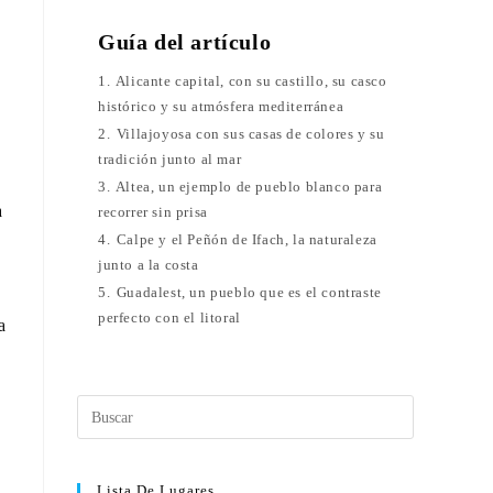
Guía del artículo
1.
Alicante capital, con su castillo, su casco
histórico y su atmósfera mediterránea
2.
Villajoyosa con sus casas de colores y su
tradición junto al mar
3.
Altea, un ejemplo de pueblo blanco para
a
recorrer sin prisa
4.
Calpe y el Peñón de Ifach, la naturaleza
junto a la costa
5.
Guadalest, un pueblo que es el contraste
perfecto con el litoral
a
Lista De Lugares