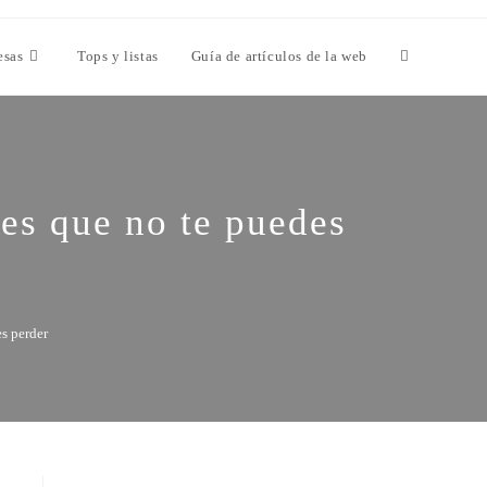
esas
Tops y listas
Guía de artículos de la web
res que no te puedes
es perder