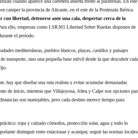
enzan cuando aparece una carretera abierta frente al parabrisas. En este
en camper la provincia de Alicante, en el este de la Península Ibérica.
 con libertad, detenerse ante una cala, despertar cerca de la
Para ello, empresas como LSR365 Libertad Sobre Ruedas disponen de
urante el periodo.
iudades mediterráneas, pueblos blancos, playas, castillos y paisajes
de transporte, sino una pequeña base móvil desde la que descubrir cad
ijo.
te, hay que diseñar una ruta realista y evitar acumular demasiadas
nto de inicio, mientras que Villajoyosa, Altea y Calpe son opciones par
s distancias son manejables, pero cada destino merece tiempo para
 práctico: ropa y calzado cómodos, protección solar, agua y todo lo
ortante distinguir entre estacionar y acampar, seguir las normas locales