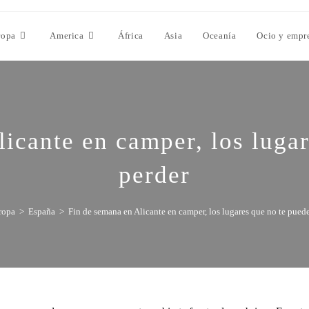
ropa
America
África
Asia
Oceanía
Ocio y empr
icante en camper, los luga
perder
ropa
>
España
>
Fin de semana en Alicante en camper, los lugares que no te pued