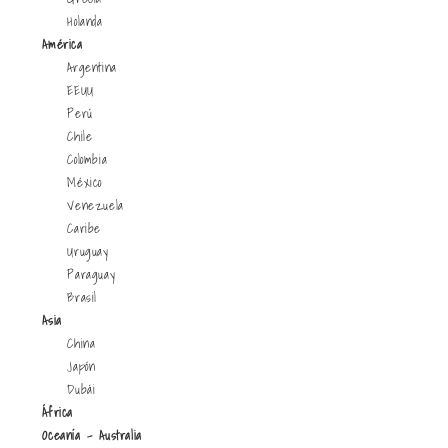
Holanda
América
Argentina
EEUU
Perú
Chile
Colombia
México
Venezuela
Caribe
Uruguay
Paraguay
Brasil
Asia
China
Japón
Dubái
África
Oceanía - Australia