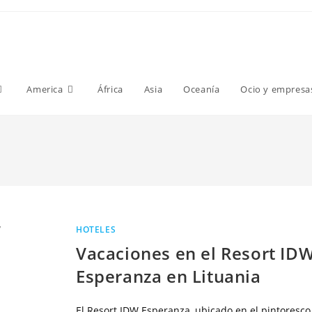
America
África
Asia
Oceanía
Ocio y empresa
HOTELES
Vacaciones en el Resort ID
Esperanza en Lituania
El Resort IDW Esperanza, ubicado en el pintoresco