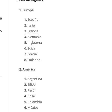
Lista de lugares
Europa
 a
España
Italia
es
Francia
Alemania
Inglaterra
Suiza
Grecia
Holanda
América
Argentina
EEUU
Perú
Chile
Colombia
México