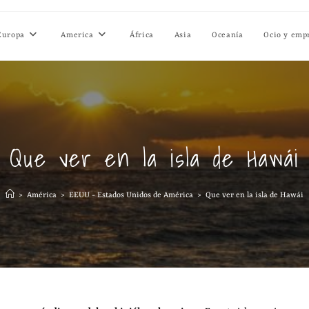
Europa
America
África
Asia
Oceanía
Ocio y emp
Que ver en la isla de Hawái
>
América
>
EEUU - Estados Unidos de América
>
Que ver en la isla de Hawái