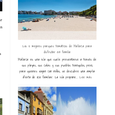
ar
án
Los 10 mejores parques temáticos de Mallorca para
disfrutar en familia
s
Mallorca es una isla que suele presentarse a través de
sus playas, sus calas y sus pueblos tranquilos, pero,
para quienes viajan con niños, se descubre una amplia
oferta de ocio familiar. La isla propone...
Lee más