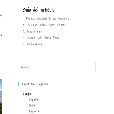
Guía del artículo
ra
1.
Parque Nacional de los Volcanes
2.
Punaluʻu Black Sand Beach
3.
Mauna Kea
es
4.
Akaka Falls State Park
5.
Kailua-Kona
Lista De Lugares
Europa
España
Italia
Francia