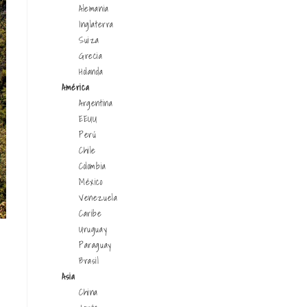
Alemania
Inglaterra
Suiza
Grecia
Holanda
América
Argentina
EEUU
Perú
Chile
Colombia
México
Venezuela
Caribe
Uruguay
Paraguay
Brasil
Asia
China