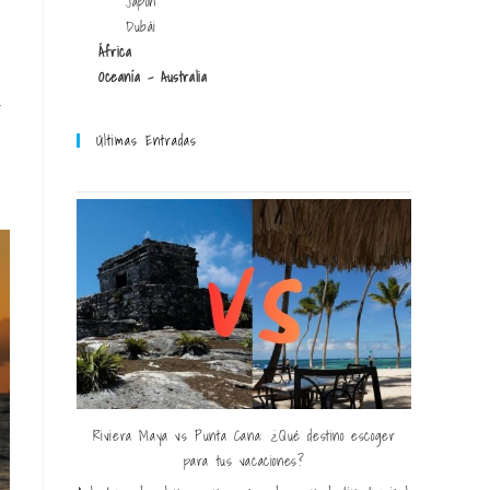
Japón
Dubái
África
Oceanía - Australia
a
Últimas Entradas
Riviera Maya vs Punta Cana: ¿Qué destino escoger
para tus vacaciones?