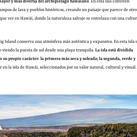
mayor y más diversa del archipiélago hawaiano
. En esta isla conviven
campos de lava y pueblos históricos, creando un paisaje que parece de otro
 que ver en Hawái, donde la naturaleza salvaje se entrelaza con una cultu
Big Island conserva una atmósfera más auténtica y expansiva. En esta isla 
o viendo la puesta de sol desde una playa tranquila.
La isla está dividida
 su propio carácter: la primera más seca y soleada; la segunda, verde y
 en la isla de Hawái, seleccionados por su valor natural, cultural y visual.