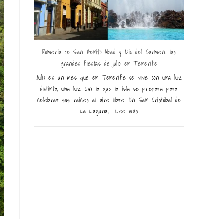
Romería de San Benito Abad y Día del Carmen: las
grandes fiestas de julio en Tenerife
Julio es un mes que en Tenerife se vive con una luz
distinta, una luz con la que la isla se prepara para
celebrar sus raíces al aire libre. En San Cristóbal de
La Laguna,...
Lee más