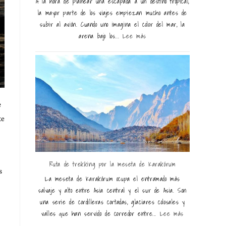
A la hora de planear una escapada a un destino tropical,
la mayor parte de los viajes empiezan mucho antes de
subir al avión. Cuando uno imagina el color del mar, la
arena bajo los...
Lee más
e
te
Ruta de trekking por la meseta de Karakórum
s
La meseta de Karakórum ocupa el entramado más
salvaje y alto entre Asia central y el sur de Asia. Son
una serie de cordilleras cortadas, glaciares colosales y
valles que han servido de corredor entre...
Lee más