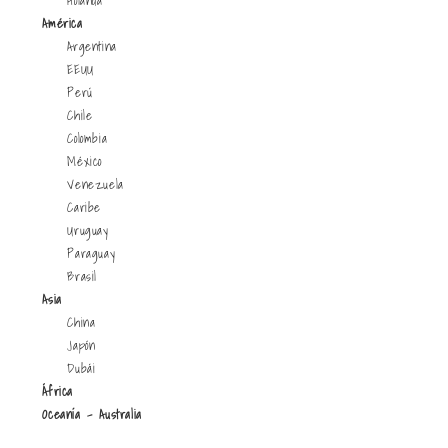
Holanda
América
Argentina
EEUU
Perú
Chile
Colombia
México
Venezuela
Caribe
Uruguay
Paraguay
Brasil
Asia
China
Japón
Dubái
África
Oceanía - Australia