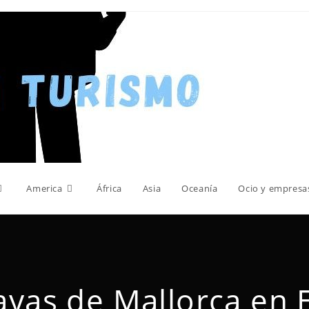
America
África
Asia
Oceanía
Ocio y empresa
ayas de Mallorca en