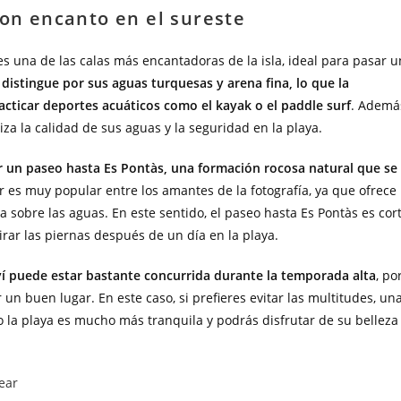
con encanto en el sureste
es una de las calas más encantadoras de la isla, ideal para pasar u
 distingue por sus aguas turquesas y arena fina, lo que la
acticar deportes acuáticos como el kayak o el paddle surf
. Ademá
za la calidad de sus aguas y la seguridad en la playa.
ar un paseo hasta Es Pontàs, una formación rocosa natural que se
ar es muy popular entre los amantes de la fotografía, ya que ofrece
a sobre las aguas. En este sentido, el paseo hasta Es Pontàs es cor
tirar las piernas después de un día en la playa.
í puede estar bastante concurrida durante la temporada alta
, po
 buen lugar. En este caso, si prefieres evitar las multitudes, un
o la playa es mucho más tranquila y podrás disfrutar de su belleza
ear