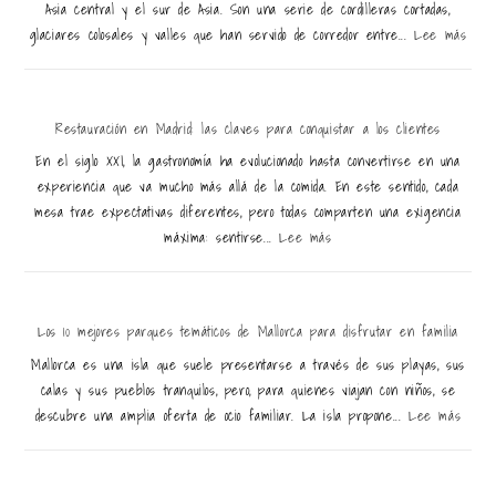
Asia central y el sur de Asia. Son una serie de cordilleras cortadas,
glaciares colosales y valles que han servido de corredor entre...
Lee más
Restauración en Madrid: las claves para conquistar a los clientes
En el siglo XXI, la gastronomía ha evolucionado hasta convertirse en una
experiencia que va mucho más allá de la comida. En este sentido, cada
mesa trae expectativas diferentes, pero todas comparten una exigencia
máxima: sentirse...
Lee más
Los 10 mejores parques temáticos de Mallorca para disfrutar en familia
Mallorca es una isla que suele presentarse a través de sus playas, sus
calas y sus pueblos tranquilos, pero, para quienes viajan con niños, se
descubre una amplia oferta de ocio familiar. La isla propone...
Lee más