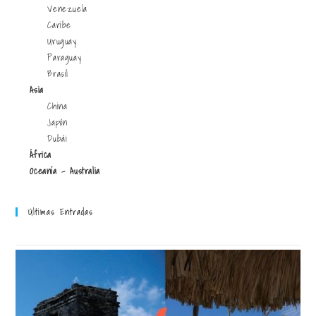
Venezuela
Caribe
Uruguay
Paraguay
Brasil
Asia
China
Japón
Dubái
África
Oceanía - Australia
Últimas Entradas