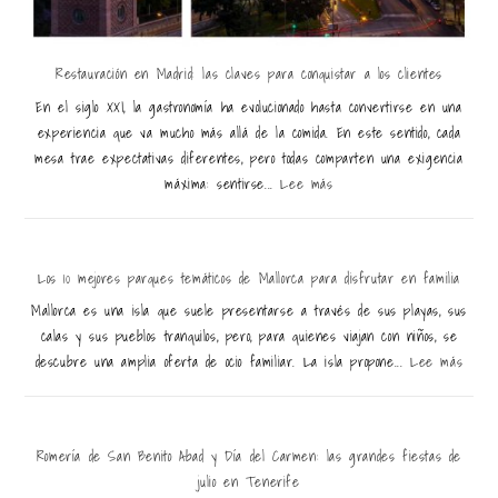
Restauración en Madrid: las claves para conquistar a los clientes
En el siglo XXI, la gastronomía ha evolucionado hasta convertirse en una
experiencia que va mucho más allá de la comida. En este sentido, cada
mesa trae expectativas diferentes, pero todas comparten una exigencia
máxima: sentirse...
Lee más
Los 10 mejores parques temáticos de Mallorca para disfrutar en familia
Mallorca es una isla que suele presentarse a través de sus playas, sus
calas y sus pueblos tranquilos, pero, para quienes viajan con niños, se
descubre una amplia oferta de ocio familiar. La isla propone...
Lee más
Romería de San Benito Abad y Día del Carmen: las grandes fiestas de
julio en Tenerife