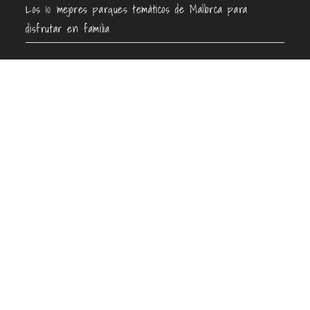
Los 10 mejores parques temáticos de Mallorca para
disfrutar en familia
Contacto
info@guiaenturismo.com
Encuentra tu destino
Información de interés
Guía de artículo
Política de cookies