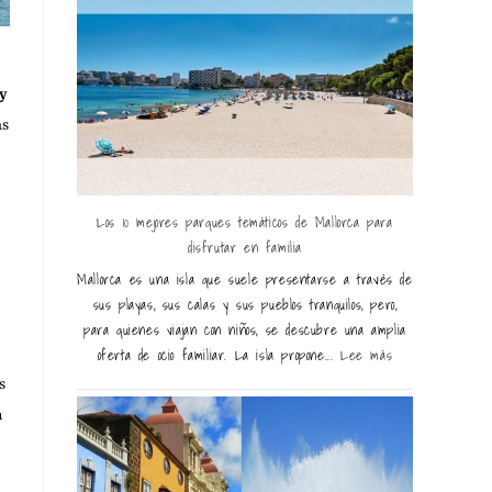
y
as
Los 10 mejores parques temáticos de Mallorca para
disfrutar en familia
Mallorca es una isla que suele presentarse a través de
sus playas, sus calas y sus pueblos tranquilos, pero,
para quienes viajan con niños, se descubre una amplia
oferta de ocio familiar. La isla propone...
Lee más
s
a