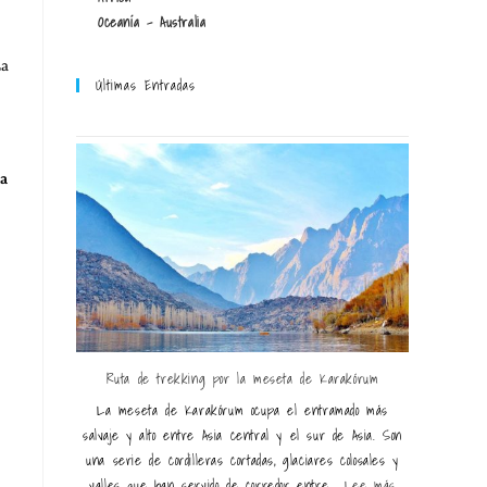
Oceanía - Australia
La
Últimas Entradas
ía
Ruta de trekking por la meseta de Karakórum
La meseta de Karakórum ocupa el entramado más
salvaje y alto entre Asia central y el sur de Asia. Son
una serie de cordilleras cortadas, glaciares colosales y
valles que han servido de corredor entre...
Lee más