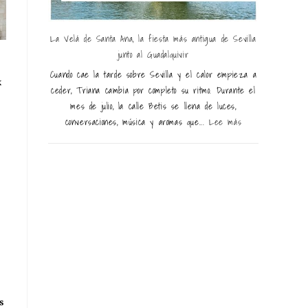
La Velá de Santa Ana, la fiesta más antigua de Sevilla
junto al Guadalquivir
Cuando cae la tarde sobre Sevilla y el calor empieza a
k
ceder, Triana cambia por completo su ritmo. Durante el
mes de julio, la calle Betis se llena de luces,
conversaciones, música y aromas que...
Lee más
s