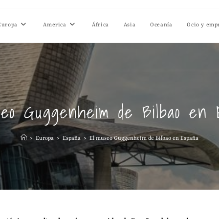
Europa
America
África
Asia
Oceanía
Ocio y emp
seo Guggenheim de Bilbao en 
>
Europa
>
España
>
El museo Guggenheim de Bilbao en España