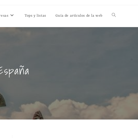
resas
Tops y listas
Guía de artículos de la web
España