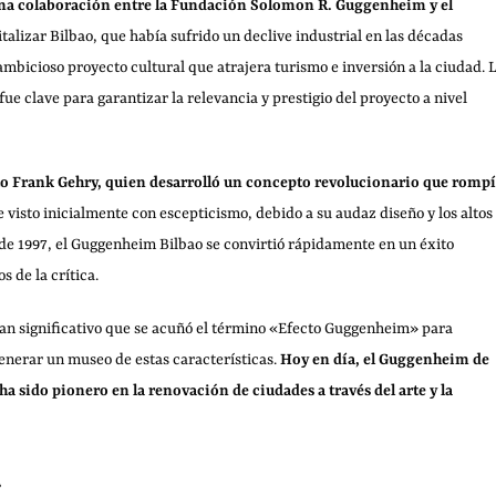
na colaboración entre la Fundación Solomon R. Guggenheim y el
italizar Bilbao, que había sufrido un declive industrial en las décadas
ambicioso proyecto cultural que atrajera turismo e inversión a la ciudad. 
e clave para garantizar la relevancia y prestigio del proyecto a nivel
o Frank Gehry, quien desarrolló un concepto revolucionario que romp
ue visto inicialmente con escepticismo, debido a su audaz diseño y los altos
 de 1997, el Guggenheim Bilbao se convirtió rápidamente en un éxito
s de la crítica.
tan significativo que se acuñó el término «Efecto Guggenheim» para
nerar un museo de estas características.
Hoy en día, el Guggenheim de
a sido pionero en la renovación de ciudades a través del arte y la
m