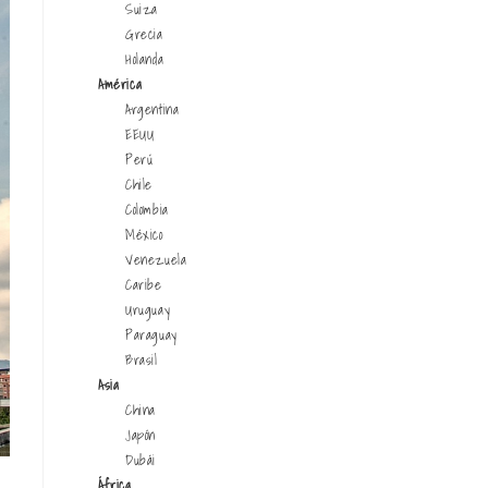
Suiza
Grecia
Holanda
América
Argentina
EEUU
Perú
Chile
Colombia
México
Venezuela
Caribe
Uruguay
Paraguay
Brasil
Asia
China
Japón
Dubái
África