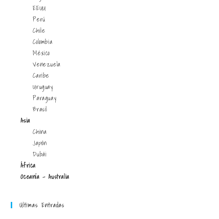
EEUU
Perú
Chile
Colombia
México
Venezuela
Caribe
Uruguay
Paraguay
Brasil
Asia
China
Japón
Dubái
África
Oceanía - Australia
Últimas Entradas