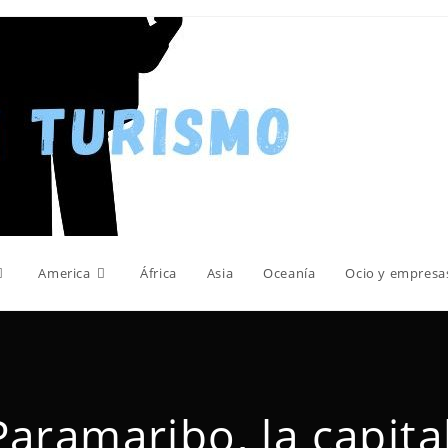
America
África
Asia
Oceanía
Ocio y empresa
aramaribo, la capita