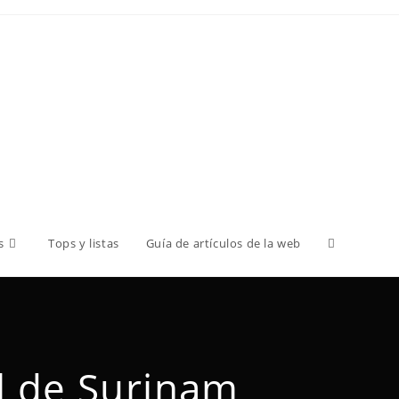
s
Tops y listas
Guía de artículos de la web
l de Surinam