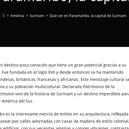
>
América
>
Surinam
>
Qué ver en Paramaribo, la capital de Surinam
un destino poco conocido que tiene un gran potencial gracias a su
. Fue fundada en el siglo XVII y desde entonces se ha mantenido
desas, británicas, francesas y africanas. Este mestizaje cultural s
mía y su población multicultural. Declarada Patrimonio de la
imonio vivo de la historia de Surinam y un destino imperdible par
e América del Sur.
 es la interesante mezcla de estilos en su arquitectura, reflejada
pasear por calles adornadas con casas de madera de estilo colonial
os edificios, con sus verandas amplias y colores vibrantes, contrast