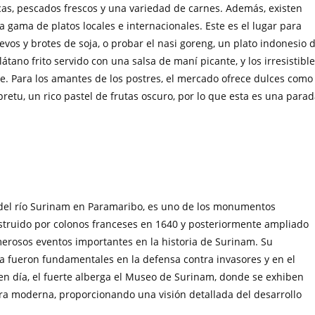
cas, pescados frescos y una variedad de carnes. Además, existen
 gama de platos locales e internacionales. Este es el lugar para
uevos y brotes de soja, o probar el nasi goreng, un plato indonesio 
tano frito servido con una salsa de maní picante, y los irresistibl
ne. Para los amantes de los postres, el mercado ofrece dulces como
pretu, un rico pastel de frutas oscuro, por lo que esta es una para
s del río Surinam en Paramaribo, es uno de los monumentos
nstruido por colonos franceses en 1640 y posteriormente ampliado
merosos eventos importantes en la historia de Surinam. Su
ica fueron fundamentales en la defensa contra invasores y en el
oy en día, el fuerte alberga el Museo de Surinam, donde se exhiben
era moderna, proporcionando una visión detallada del desarrollo