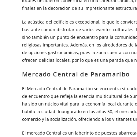
locales decidieron convertirla en una catedral católica, 
finales en la decoración de su impresionante estructura
La acústica del edificio es excepcional, lo que lo convie
bastante común disfrutar de varios eventos culturales. 
sino también un punto de encuentro para la comunidad,
religiosas importantes. Además, en los alrededores de l
de opciones gastronómicas, pues la zona cuenta con n
ofrecen delicias locales, por lo que es una parada que n
Mercado Central de Paramaribo
El Mercado Central de Paramaribo se encuentra situado 
de encuentro que refleja la esencia multicultural de Su
ha sido un núcleo vital para la economía local durante 
habita la ciudad. Inaugurado en los años 50, el mercado
comercio y la socialización, ofreciendo a los visitantes
El mercado Central es un laberinto de puestos abarrota