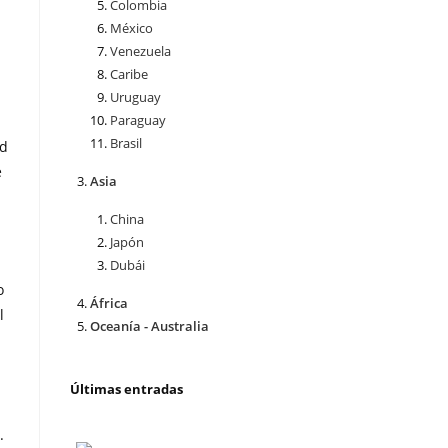
Colombia
México
Venezuela
Caribe
Uruguay
Paraguay
Brasil
ad
e
Asia
China
Japón
Dubái
o
África
l
Oceanía - Australia
Últimas entradas
.