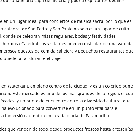
lo que añade una capa de historia y podría explicar los detalles
.
rte en un lugar ideal para conciertos de música sacra, por lo que es
La catedral de San Pedro y San Pablo no solo es un lugar de culto,
 donde se celebran misas regulares, bodas y festividades
a hermosa Catedral, los visitantes pueden disfrutar de una varied
umerosos puestos de comida callejera y pequeños restaurantes qu
o puede faltar durante el viaje.
en Waterkant, en pleno centro de la ciudad, y es un colorido punt
rinam. Este mercado es uno de los más grandes de la región, el cua
décadas, y un punto de encuentro entre la diversidad cultural que
 ha evolucionado para convertirse en un punto vital para el
 una inmersión auténtica en la vida diaria de Paramaribo.
dos que venden de todo, desde productos frescos hasta artesanías