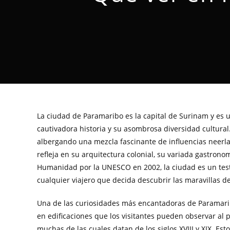
La ciudad de Paramaribo es la capital de Surinam y es 
cautivadora historia y su asombrosa diversidad cultural
albergando una mezcla fascinante de influencias neerlan
refleja en su arquitectura colonial, su variada gastrono
Humanidad por la UNESCO en 2002, la ciudad es un test
cualquier viajero que decida descubrir las maravillas d
Una de las curiosidades más encantadoras de Paramaribo
en edificaciones que los visitantes pueden observar al 
muchas de las cuales datan de los siglos XVIII y XIX. Est