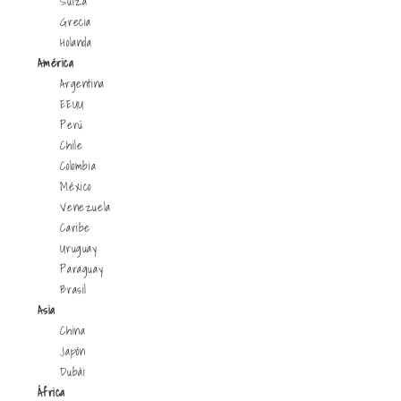
Suiza
Grecia
Holanda
América
Argentina
EEUU
Perú
Chile
Colombia
México
Venezuela
Caribe
Uruguay
Paraguay
Brasil
Asia
China
Japón
Dubái
África