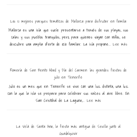
Los 10 mejores parques temáticos de Mallorca para disfrutar en familia
Mallorca es una isla que suele presentarse a través de sus playas, sus
calas y sus pueblos tranquilos, pero, para quienes viajan con niños, se
descubre una amplia oferta de ocio familiar. La isla propone...
Lee más
Romería de San Benito Abad y Día del Carmen: las grandes fiestas de
julio en Tenerife
Julio es un mes que en Tenerife se vive con una luz distinta, una luz
con la que la isla se prepara para celebrar sus raíces al aire libre. En
San Cristóbal de La Laguna,...
Lee más
La Velá de Santa Ana, la fiesta más antigua de Sevilla junto al
Guadalquivir