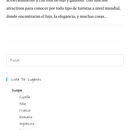
aceleradamente y con mucho lujo y glamour. Con muchos
atractivos para conocer por todo tipo de turistas a nivel mundial,
donde encontraran el lujo, la elegancia, y muchas cosas…
23 MARZO, 2011
4 COMENTARIOS
Lista De Lugares
Europa
España
Italia
Francia
Alemania
Inglaterra