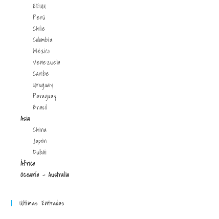
EEUU
Perú
Chile
Colombia
México
Venezuela
Caribe
Uruguay
Paraguay
Brasil
Asia
China
Japón
Dubái
África
Oceanía - Australia
Últimas Entradas