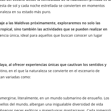
esta de sol y cada noche estrellada se convierten en momentos
uraleza en su estado más puro.
 viaje a las Maldivas próximamente, exploraremos no solo las
 tropical, sino también las actividades que se pueden realizar en
riencia única, ideal para aquellos que buscan conocer un lugar
ya, al ofrecer experiencias únicas que cautivan los sentidos y
stino, en el que la naturaleza se convierte en el escenario de
 tan variadas como:
sumergirse, literalmente, en un mundo submarino de ensueño. Los
bellos del mundo, albergan una inigualable diversidad de vida
 observar peces exóticos y majestuosas mantarrayas. Cada inmersi