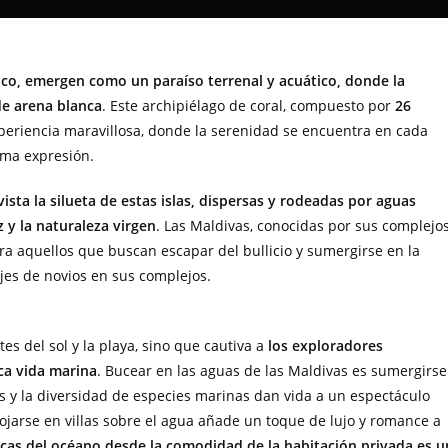
ico, emergen como un paraíso terrenal y acuático, donde la
de arena blanca
. Este archipiélago de coral, compuesto por
26
experiencia maravillosa, donde la serenidad se encuentra en cada
ima expresión.
sta la silueta de estas islas, dispersas y rodeadas por aguas
z y la naturaleza virgen
. Las Maldivas, conocidas por sus complejo
ara aquellos que buscan escapar del bullicio y sumergirse en la
ajes de novios en sus complejos.
tes del sol y la playa, sino que cautiva a
los exploradores
ica vida marina
. Bucear en las aguas de las Maldivas es sumergirse
es y la diversidad de especies marinas dan vida a un espectáculo
jarse en villas sobre el agua añade un toque de lujo y romance a
cas del océano desde la comodidad de la habitación privada es u