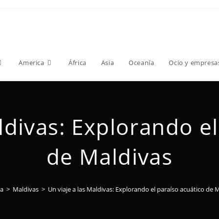
America
África
Asia
Oceanía
Ocio y empresa
ldivas: Explorando e
de Maldivas
ia
>
Maldivas
>
Un viaje a las Maldivas: Explorando el paraíso acuático de 