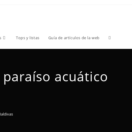
s
Tops y listas
Guía de artículos de la web
l paraíso acuático
Maldivas