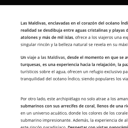
Las Maldivas, enclavadas en el corazón del océano Índ
realidad se desdibuja entre aguas cristalinas y playas 
atolones y más de mil islas
, ofrece a los viajeros una 
singular rincón y la belleza natural se revela en su máx
Un
viaje a las Maldivas
, desde el momento en que se avi
turquesas, es una experiencia hacia la relajación, la pa
turísticos sobre el agua, ofrecen un refugio exclusivo p
tranquilidad del océano Índico, siendo populares los vi
Por otro lado, este archipiélago no solo atrae a los aman
submarinos con sus arrecifes de coral, llenos de una r
en un universo acuático, donde los colores de los coral
submarino impresionante. Además, la experiencia de alo
este rincón paradisíaco.
Despertar con vistas panorámi