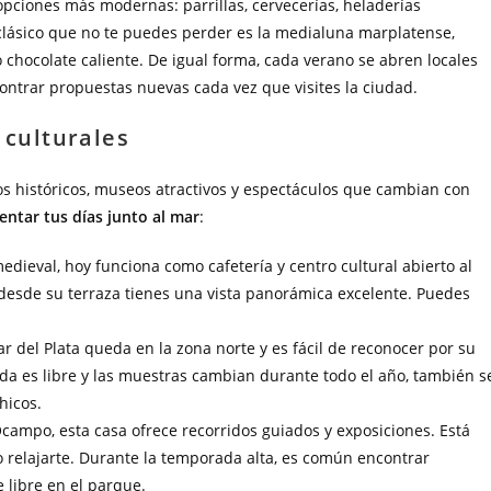
opciones más modernas: parrillas, cervecerías, heladerías
 clásico que no te puedes perder es la medialuna marplatense,
chocolate caliente. De igual forma, cada verano se abren locales
ontrar propuestas nuevas cada vez que visites la ciudad.
 culturales
tos históricos, museos atractivos y espectáculos que cambian con
ntar tus días junto al mar
:
edieval, hoy funciona como cafetería y centro cultural abierto al
y desde su terraza tienes una vista panorámica excelente. Puedes
del Plata queda en la zona norte y es fácil de reconocer por su
ada es libre y las muestras cambian durante todo el año, también s
hicos.
Ocampo, esta casa ofrece recorridos guiados y exposiciones. Está
o relajarte. Durante la temporada alta, es común encontrar
e libre en el parque.