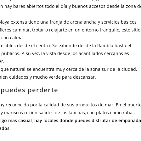
 hay bares abiertos todo el día y buenos accesos desde la zona d
playa extensa tiene una franja de arena ancha y servicios básicos
ieres caminar, trotar o relajarte en un entorno tranquilo, este sitio
r con calma.
cesibles desde el centro. Se extiende desde la Rambla hasta el
públicos. A su vez, la vista desde los acantilados cercanos es
er.
que natural se encuentra muy cerca de la zona sur de la ciudad.
s bien cuidados y mucho verde para descansar.
 puedes perderte
uy reconocida por la calidad de sus productos de mar. En el puerto
y mariscos recién salidos de las lanchas, con platos como rabas,
algo más casual, hay locales donde puedes disfrutar de empanada
rados
.