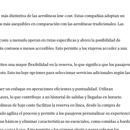
ica más distintiva de las aerolíneas low-cost. Estas compañías adoptan un
os más asequibles en comparación con las aerolíneas tradicionales. Las
 coste a menudo operan en rutas específicas y abren la posibilidad de
ás costosos o menos accesibles. Esto permite a los viajeros acceder a una
en una mayor flexibilidad en la reserva, lo que significa que los pasajero
o. Esto incluye opciones para seleccionar servicios adicionales según las
ner un enfoque en operaciones eficientes y puntualidad. Utilizan
ves, lo que contribuye a un historial de salidas y llegadas en horario.
olíneas de bajo coste facilitan la reserva en línea, desde la compra de
cado agiliza el proceso y permite a los pasajeros personalizar su experienci
cios básicos y eliminar características no esenciales, como comidas a bord
r costes bajos
. Esto permite a los viajeros elegir y pagar solo por los