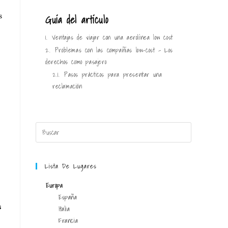
Guía del artículo
s
1.
Ventajas de viajar con una aerolínea low cost
2.
Problemas con las compañías low-cost – Los
derechos como pasajero
2.1.
Pasos prácticos para presentar una
reclamación
Lista De Lugares
Europa
España
s
Italia
Francia