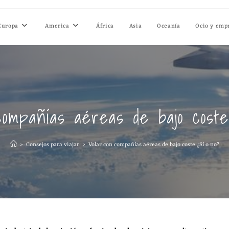
Europa
America
África
Asia
Oceanía
Ocio y emp
compañías aéreas de bajo cost
>
Consejos para viajar
>
Volar con compañías aéreas de bajo coste ¿Sí o no?