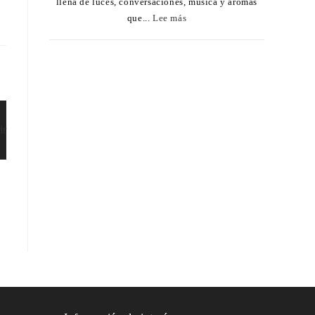
llena de luces, conversaciones, música y aromas
que...
Lee más