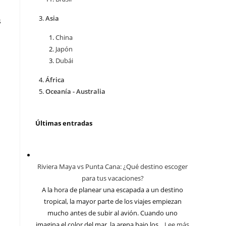
Asia
s
China
Japón
Dubái
África
Oceanía - Australia
Últimas entradas
Riviera Maya vs Punta Cana: ¿Qué destino escoger
para tus vacaciones?
A la hora de planear una escapada a un destino
tropical, la mayor parte de los viajes empiezan
mucho antes de subir al avión. Cuando uno
imagina el color del mar, la arena bajo los...
Lee más