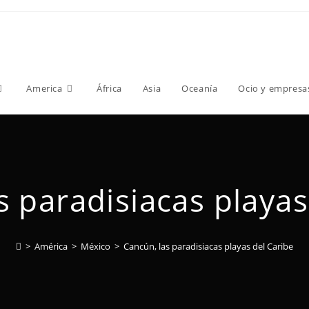
America
África
Asia
Oceanía
Ocio y empresa
s paradisiacas playas
>
América
>
México
>
Cancún, las paradisiacas playas del Caribe