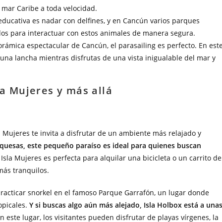
l mar Caribe a toda velocidad.
educativa es nadar con delfines, y en Cancún varios parques
dos para interactuar con estos animales de manera segura.
norámica espectacular de Cancún, el parasailing es perfecto. En est
una lancha mientras disfrutas de una vista inigualable del mar y
la Mujeres y más allá
a Mujeres te invita a disfrutar de un ambiente más relajado y
rquesas, este pequeño paraíso es ideal para quienes buscan
Isla Mujeres es perfecta para alquilar una bicicleta o un carrito de
 más tranquilos.
 practicar snorkel en el famoso Parque Garrafón, un lugar donde
opicales.
Y si buscas algo aún más alejado, Isla Holbox está a una
En este lugar, los visitantes pueden disfrutar de playas vírgenes, la