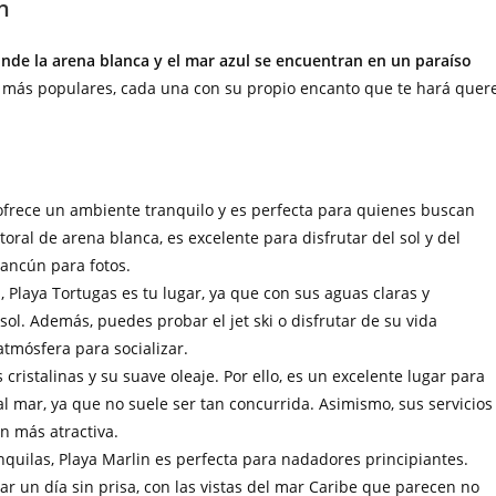
n
nde la arena blanca y el mar azul se encuentran en un paraíso
s más populares, cada una con su propio encanto que te hará quer
ya ofrece un ambiente tranquilo y es perfecta para quienes buscan
toral de arena blanca, es excelente para disfrutar del sol y del
Cancún para fotos.
s, Playa Tortugas es tu lugar, ya que con sus aguas claras y
 sol. Además, puedes probar el jet ski o disfrutar de su vida
atmósfera para socializar.
cristalinas y su suave oleaje. Por ello, es un excelente lugar para
l mar, ya que no suele ser tan concurrida. Asimismo, sus servicios
n más atractiva.
nquilas, Playa Marlin es perfecta para nadadores principiantes.
r un día sin prisa, con las vistas del mar Caribe que parecen no