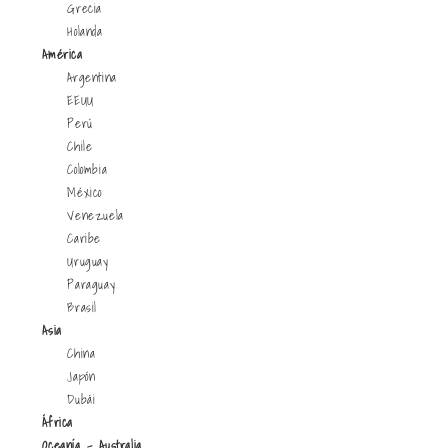
Grecia
Holanda
América
Argentina
EEUU
Perú
Chile
Colombia
México
Venezuela
Caribe
Uruguay
Paraguay
Brasil
Asia
China
Japón
Dubái
África
Oceanía - Australia