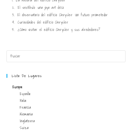
1.
La historia del edificio Chrysler
2.
El vestíbulo: una joya art déco
3.
El observatorio del edificio Chrysler: Un futuro prometedor
4.
Curiosidades del edificio Chrysler
5.
¿Cómo visitar el edificio Chrysler y sus alrededores?
Lista De Lugares
Europa
España
Italia
Francia
Alemania
Inglaterra
Suiza