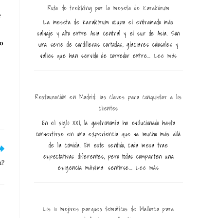
Ruta de trekking por la meseta de Karakórum
r
La meseta de Karakórum ocupa el entramado más
salvaje y alto entre Asia central y el sur de Asia. Son
o
una serie de cordilleras cortadas, glaciares colosales y
valles que han servido de corredor entre...
Lee más
Restauración en Madrid: las claves para conquistar a los
clientes
En el siglo XXI, la gastronomía ha evolucionado hasta
convertirse en una experiencia que va mucho más allá
de la comida. En este sentido, cada mesa trae
expectativas diferentes, pero todas comparten una
n?
exigencia máxima: sentirse...
Lee más
Los 10 mejores parques temáticos de Mallorca para