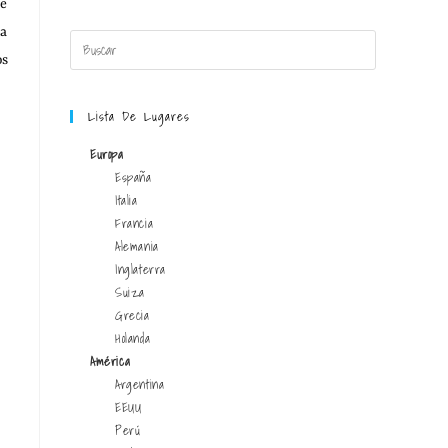
ue
ta
os
Lista De Lugares
Europa
España
Italia
Francia
Alemania
Inglaterra
Suiza
Grecia
Holanda
América
Argentina
EEUU
Perú