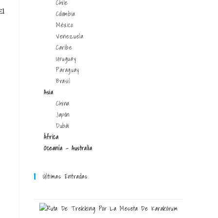
Chile
El
Colombia
México
Venezuela
Caribe
Uruguay
Paraguay
Brasil
Asia
China
Japón
Dubái
África
Oceanía - Australia
Últimas Entradas