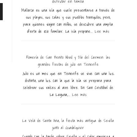
disfrutar en familia
Mallorca es una isla que suele presentarse a través de
sus playas, sus calas y sus pueblos tranquilos, pero,
para quienes viajan con niños, se descubre una amplia
oferta de ocio familiar. La isla propone...
Lee más
Romería de San Benito Abad y Día del Carmen: las
grandes fiestas de julio en Tenerife
Julio es un mes que en Tenerife se vive con una luz
distinta, una luz con la que la isla se prepara para
celebrar sus raíces al aire libre. En San Cristóbal de
La Laguna,...
Lee más
La Velá de Santa Ana, la fiesta más antigua de Sevilla
junto al Guadalquivir
Cuando cae la tarde sobre Sevilla y el calor empieza a