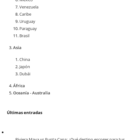
Venezuela
Caribe
Uruguay
Paraguay
Brasil
Asia
China
Japón
Dubái
África
Oceanía - Australia
Últimas entradas
Riviera Maya vs Punta Cana: ¿Qué destino escoger para tus