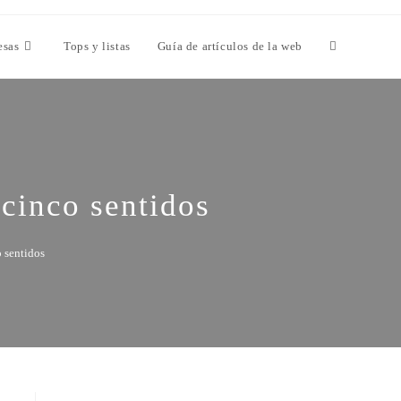
esas
Tops y listas
Guía de artículos de la web
 cinco sentidos
o sentidos