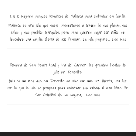
Los 10 mejores parques temáticos de Mallorca para disfrutar en familia
Mallorca es una isla que suele presentarse a través de sus playas, sus
calas y sus pueblos tranquilos, pero, para quienes viajan con niños, se
descubre una amplia oferta de ocio familiar. La isla propone...
Lee más
Romería de San Benito Abad y Día del Carmen: las grandes fiestas de
julio en Tenerife
Julio es un mes que en Tenerife se vive con una luz distinta, una luz
con la que la isla se prepara para celebrar sus raíces al aire libre. En
San Cristóbal de La Laguna,...
Lee más