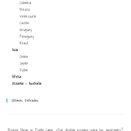
Colombia
México
Venezuela
Caribe
Uruguay
Paraguay
Brasil
Asia
China
Japón
Dubái
África
Oceanía - Australia
Últimas Entradas
Riviera Maya vs Punta Cana: ¿Qué destino escoger para tus vacaciones?