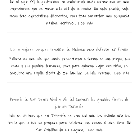
En el siglo XXI, la gastronomía ha evolucionado hasta convertirse en una
experiencia que va mucho más allá de la comida. En este sentido, cada
mesa trae expectativas diferentes, pero todas comparten una exigencia
máxima: sentirse...
Lee más
Los 10 mejores parques temáticos de Mallorca para disfrutar en familia
Mallorca es una isla que suele presentarse a través de sus playas, sus
calas y sus pueblos tranquilos, pero, para quienes viajan con niños, se
descubre una amplia oferta de ocio familiar. La isla propone...
Lee más
Romería de San Benito Abad y Día del Carmen: las grandes fiestas de
julio en Tenerife
Julio es un mes que en Tenerife se vive con una luz distinta, una luz
con la que la isla se prepara para celebrar sus raíces al aire libre. En
San Cristóbal de La Laguna,...
Lee más