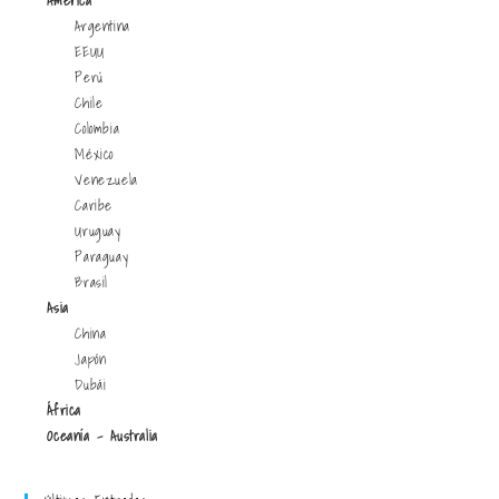
América
Argentina
EEUU
Perú
Chile
Colombia
México
Venezuela
Caribe
Uruguay
Paraguay
Brasil
Asia
China
Japón
Dubái
África
Oceanía - Australia