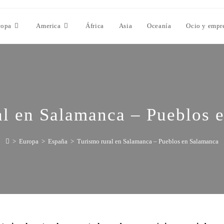
ropa
America
África
Asia
Oceanía
Ocio y empr
al en Salamanca – Pueblos 
>
Europa
>
España
>
Turismo rural en Salamanca – Pueblos en Salamanca