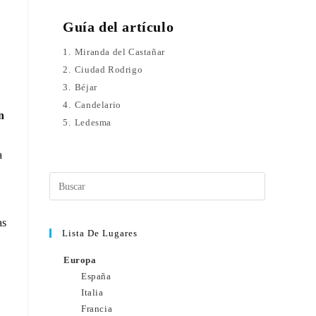
Guía del artículo
1.
Miranda del Castañar
2.
Ciudad Rodrigo
3.
Béjar
4.
Candelario
n
5.
Ledesma
a
as
Lista De Lugares
Europa
España
Italia
Francia