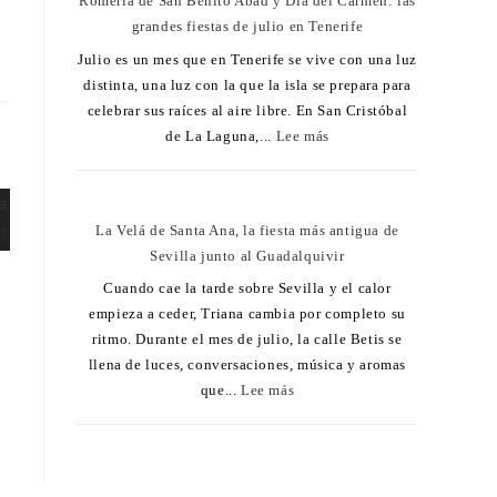
Romería de San Benito Abad y Día del Carmen: las
grandes fiestas de julio en Tenerife
Julio es un mes que en Tenerife se vive con una luz
distinta, una luz con la que la isla se prepara para
celebrar sus raíces al aire libre. En San Cristóbal
de La Laguna,...
Lee más
La Velá de Santa Ana, la fiesta más antigua de
Sevilla junto al Guadalquivir
Cuando cae la tarde sobre Sevilla y el calor
empieza a ceder, Triana cambia por completo su
ritmo. Durante el mes de julio, la calle Betis se
llena de luces, conversaciones, música y aromas
que...
Lee más