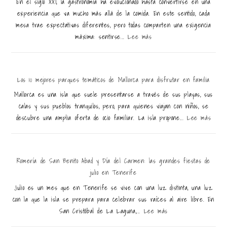
En el siglo XXI, la gastronomía ha evolucionado hasta convertirse en una
experiencia que va mucho más allá de la comida. En este sentido, cada
mesa trae expectativas diferentes, pero todas comparten una exigencia
máxima: sentirse...
Lee más
Los 10 mejores parques temáticos de Mallorca para disfrutar en familia
Mallorca es una isla que suele presentarse a través de sus playas, sus
calas y sus pueblos tranquilos, pero, para quienes viajan con niños, se
descubre una amplia oferta de ocio familiar. La isla propone...
Lee más
Romería de San Benito Abad y Día del Carmen: las grandes fiestas de
julio en Tenerife
Julio es un mes que en Tenerife se vive con una luz distinta, una luz
con la que la isla se prepara para celebrar sus raíces al aire libre. En
San Cristóbal de La Laguna,...
Lee más