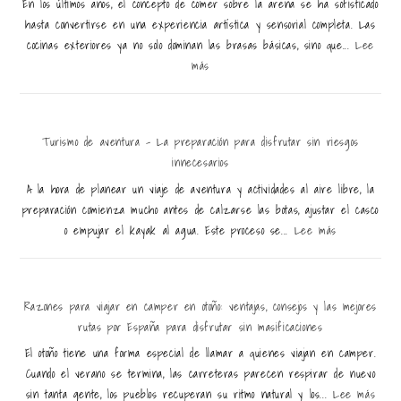
En los últimos años, el concepto de comer sobre la arena se ha sofisticado
hasta convertirse en una experiencia artística y sensorial completa. Las
cocinas exteriores ya no solo dominan las brasas básicas, sino que...
Lee
más
Turismo de aventura – La preparación para disfrutar sin riesgos
innecesarios
A la hora de planear un viaje de aventura y actividades al aire libre, la
preparación comienza mucho antes de calzarse las botas, ajustar el casco
o empujar el kayak al agua. Este proceso se...
Lee más
Razones para viajar en camper en otoño: ventajas, consejos y las mejores
rutas por España para disfrutar sin masificaciones
El otoño tiene una forma especial de llamar a quienes viajan en camper.
Cuando el verano se termina, las carreteras parecen respirar de nuevo
sin tanta gente, los pueblos recuperan su ritmo natural y los...
Lee más