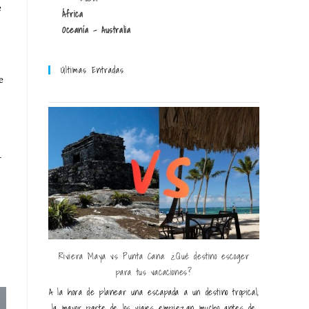
e
África
Oceanía - Australia
Últimas Entradas
e
–
Riviera Maya vs Punta Cana: ¿Qué destino escoger
para tus vacaciones?
A la hora de planear una escapada a un destino tropical,
la mayor parte de los viajes empiezan mucho antes de