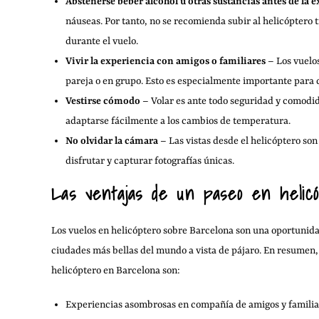
Abstenerse beber alcohol u otras sustancias antes de la 
náuseas. Por tanto, no se recomienda subir al helicópter
durante el vuelo.
Vivir la experiencia con amigos o familiares
– Los vuelos
pareja o en grupo. Esto es especialmente importante para q
Vestirse cómodo
– Volar es ante todo seguridad y comodid
adaptarse fácilmente a los cambios de temperatura.
No olvidar la cámara
– Las vistas desde el helicóptero so
disfrutar y capturar fotografías únicas.
Las ventajas de un paseo en helic
Los vuelos en helicóptero sobre Barcelona son una oportunida
ciudades más bellas del mundo a vista de pájaro. En resumen, l
helicóptero en Barcelona son:
Experiencias asombrosas en compañía de amigos y familia