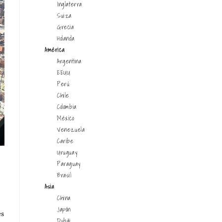
Inglaterra
Suiza
Grecia
Holanda
América
Argentina
EEUU
Perú
Chile
Colombia
México
Venezuela
Caribe
Uruguay
Paraguay
Brasil
Asia
China
Japón
es
Dubái