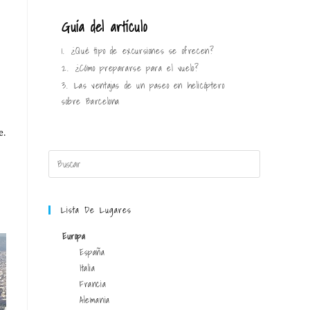
Guía del artículo
1.
¿Qué tipo de excursiones se ofrecen?
2.
¿Cómo prepararse para el vuelo?
3.
Las ventajas de un paseo en helicóptero
sobre Barcelona
e.
Lista De Lugares
Europa
España
Italia
Francia
Alemania