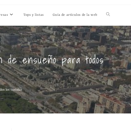
resas
Tops y listas
Guía de artículos de la web
n de ensueño para todos
os los turistas