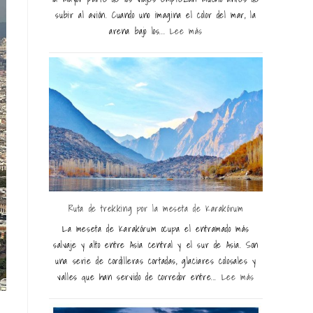
subir al avión. Cuando uno imagina el color del mar, la
arena bajo los...
Lee más
Ruta de trekking por la meseta de Karakórum
La meseta de Karakórum ocupa el entramado más
salvaje y alto entre Asia central y el sur de Asia. Son
una serie de cordilleras cortadas, glaciares colosales y
valles que han servido de corredor entre...
Lee más