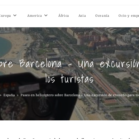
Europa
America
África
Asia
Oceanía
Ocio y emp
obre Barcelona – Una excursió
los turistas
>
España
>
Paseo en helicóptero sobre Barcelona – Una excursión de ensueño para tod