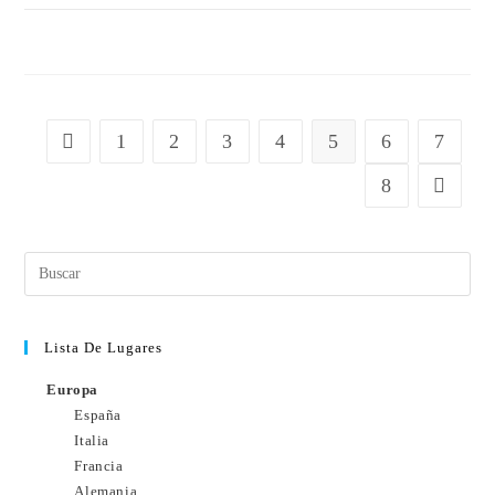
SIN COMENTARIOS
30 DICIEMBRE, 2010
1
2
3
4
5
6
7
8
Lista De Lugares
Europa
España
Italia
Francia
Alemania