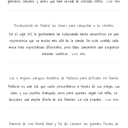
glaciares colosales y valles que han servido de corredor entre...
Lee más
Restauración en Madrid: las claves para conquistar a los clientes
En el siglo XXI, la gastronomía ha evolucionado hasta convertirse en una
experiencia que va mucho más allá de la comida. En este sentido, cada
mesa trae expectativas diferentes, pero todas comparten una exigencia
máxima: sentirse...
Lee más
Los 10 mejores parques temáticos de Mallorca para disfrutar en familia
Mallorca es una isla que suele presentarse a través de sus playas, sus
calas y sus pueblos tranquilos, pero, para quienes viajan con niños, se
descubre una amplia oferta de ocio familiar. La isla propone...
Lee más
Romería de San Benito Abad y Día del Carmen: las grandes fiestas de