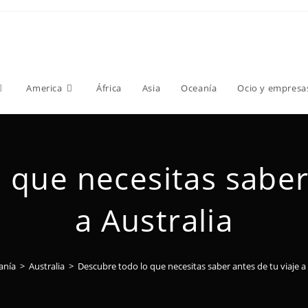
America
África
Asia
Oceanía
Ocio y empresa
 que necesitas saber 
a Australia
anía
>
Australia
>
Descubre todo lo que necesitas saber antes de tu viaje a 