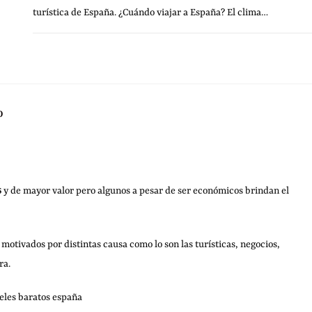
turística de España. ¿Cuándo viajar a España? El clima…
SIN COMENTARIOS
17 FEBRERO, 20
O
s
y de mayor valor pero algunos a pesar de ser económicos brindan el
 motivados por distintas causa como lo son las turísticas, negocios,
ra.