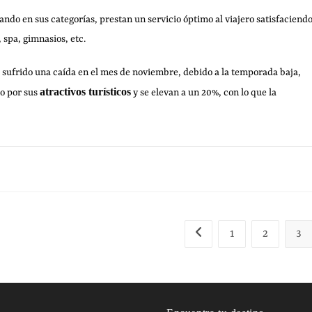
iando en sus categorías, prestan un servicio óptimo al viajero satisfaciend
 spa, gimnasios, etc.
ha sufrido una caída en el mes de noviembre, debido a la temporada baja,
atractivos turísticos
co por sus
y se elevan a un 20%, con lo que la
20 NOVIEMBRE, 20
1
2
3