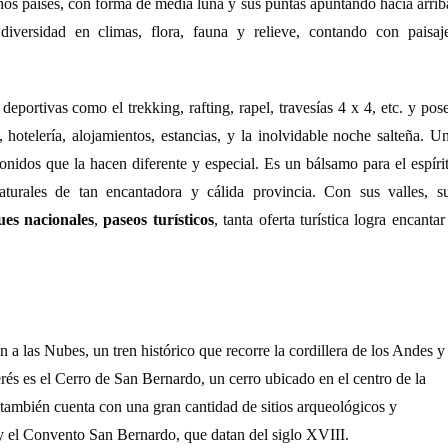
os países, con forma de media luna y sus puntas apuntando hacia arrib
iversidad en climas, flora, fauna y relieve, contando con paisaj
eportivas como el trekking, rafting, rapel, travesías 4 x 4, etc. y pos
hotelería, alojamientos, estancias, y la inolvidable noche salteña. U
sonidos que la hacen diferente y especial. Es un bálsamo para el espíri
turales de tan encantadora y cálida provincia. Con sus valles, s
es nacionales
,
paseos turísticos
, tanta oferta turística logra encantar
en a las Nubes, un tren histórico que recorre la cordillera de los Andes y
erés es el Cerro de San Bernardo, un cerro ubicado en el centro de la
 también cuenta con una gran cantidad de sitios arqueológicos y
y el Convento San Bernardo, que datan del siglo XVIII.