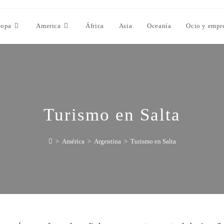
ropa
America
África
Asia
Oceanía
Ocio y empr
Turismo en Salta
>
América
>
Argentina
>
Turismo en Salta