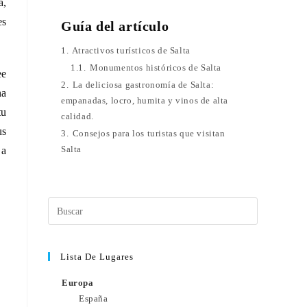
a,
es
Guía del artículo
1.
Atractivos turísticos de Salta
1.1.
Monumentos históricos de Salta
ee
2.
La deliciosa gastronomía de Salta:
na
empanadas, locro, humita y vinos de alta
tu
calidad.
us
3.
Consejos para los turistas que visitan
Salta
 a
Lista De Lugares
Europa
España