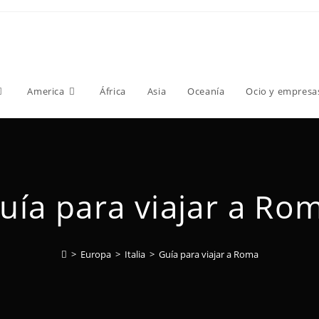
America
África
Asia
Oceanía
Ocio y empresa
uía para viajar a Ro
>
Europa
>
Italia
>
Guía para viajar a Roma