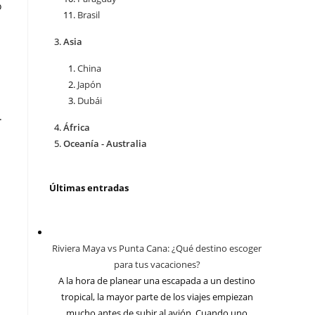
o
Brasil
Asia
China
Japón
Dubái
.
África
Oceanía - Australia
Últimas entradas
Riviera Maya vs Punta Cana: ¿Qué destino escoger
para tus vacaciones?
A la hora de planear una escapada a un destino
tropical, la mayor parte de los viajes empiezan
mucho antes de subir al avión. Cuando uno